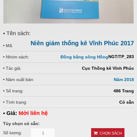
• Tên sách:
Niên giám thống kê Vĩnh Phúc 2017
• Mã:
NGT/TP_283
• Nhóm sách:
Đồng bằng sông Hồng
• Tác giả:
Cục Thống kê Vĩnh Phúc
• Năm xuất bản:
Năm 2018
• Số trang:
486 Trang
• Tình trạng:
Có sẵn
• Giá:
Mời liên hệ
Tùy chọn có sẵn:
Số lượng:
CHỌN SÁCH