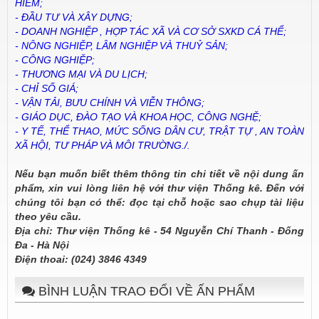
HIỂM;
- ĐẦU TƯ VÀ XÂY DỰNG;
- DOANH NGHIỆP , HỢP TÁC XÃ VÀ CƠ SỞ SXKD CÁ THỂ;
- NÔNG NGHIỆP, LÂM NGHIỆP VÀ THUỶ SẢN;
- CÔNG NGHIỆP;
- THƯƠNG MẠI VÀ DU LỊCH;
- CHỈ SỐ GIÁ;
- VẬN TẢI, BƯU CHÍNH VÀ VIỄN THÔNG;
- GIÁO DỤC, ĐÀO TẠO VÀ KHOA HỌC, CÔNG NGHỆ;
- Y TẾ, THỂ THAO, MỨC SỐNG DÂN CƯ, TRẬT TỰ , AN TOÀN
XÃ HỘI, TƯ PHÁP VÀ MÔI TRƯỜNG./.
Nếu bạn muốn biết thêm thông tin chi tiết về nội dung ấn
phẩm, xin vui lòng liên hệ với thư viện Thống kê. Đến với
chúng tôi bạn có thể: đọc tại chỗ hoặc sao chụp tài liệu
theo yêu cầu.
Địa chỉ: Thư viện Thống kê - 54 Nguyễn Chí Thanh - Đống
Đa - Hà Nội
Điện thoai: (024) 3846 4349
BÌNH LUẬN TRAO ĐỔI VỀ ẤN PHẨM