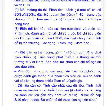
của quốc gia về: SDGs, UNSD Global Framework, Sendai
và VSDGs.
(2) Môi trường đô thị: Phân tích, đánh giá một số chỉ số
SDGs/VSDGs, đặc biệt quan tâm đến: (i) Hiện trạng các
khu vực đô thị hóa mạnh và (ii) Sự phân chia thành thị –
nông thôn.
(3) Biến đổi khí hậu, các sự kiện cực đoan và thiên tai:
Phân tích, đánh giá một số chỉ số thuộc Bộ chỉ tiêu biến
đổi khí hậu toàn cầu của UNSD, đặc biệt chú ý đến: Tính
dễ bị tổn thương, Tác động, Thích ứng, Giảm nhẹ.
(4) Kết luận và triển vọng, gồm: (i) Tổng hợp những phát
hiện chính (ii) Triển vọng phát triển của thống kê môi
trường ở Việt Nam. Báo cáo lựa chọn các chỉ số nghiên
cứu dựa trên:
– Mức độ phù hợp với các mục tiêu Toàn cầu/Quốc gia,
được đánh giá thông qua phân tích siêu dữ liệu so sánh
với các khung tham chiếu Toàn cầu/Quốc gia.
– Dữ liệu sẵn có: Tính cập nhật của dữ liệu; Tính nhất
quán và liên tục của chuỗi thời gian (ít nhất có khả năng
so sánh dữ liệu gần đây nhất với dữ liệu được đề cập
5/10 năm trước); Đủ phân tổ để thực hiện nghiên cứu./.